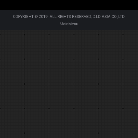
COPYRIGHT © 2019- ALL RIGHTS RESERVED, D.I.D ASIA CO.,LTD.
MainMenu